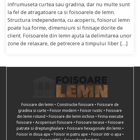
infrumuseta curtea sau gradina, dar nu multe sunt
la fel de atragatoare ca si foisoarele de lemn.
Structura independenta, cu acoperis, foisorul lemn
poate lua forme, dimensiuni si finisaje dorite de
client. Foisoarele din lemn ajuta la delimitarea unor
zone de relaxare, de petrecere a timpului liber […]
Foisoare din lemn • Constructie foisoare • Foisoare de
gradina si curte • Foisor modern • Foisor rustic • Foisoare
din lemn rotund • Foisoare din lemn inchise • Firma executie
foisoare • Acoperisuri foisoare • Foisoare terase • Foisoare
patrate si dreptunghiulare • Foisoare hexagonale din lemn •
Foisor in doua ape • Foisor in patru ape • Foisor intr-o apa •