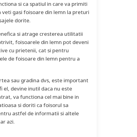
tiona si ca spatiul in care va primiti
 veti gasi foisoare din lemn la preturi
sajele dorite.
fica si atrage cresterea utilitatii
otrivit, foisoarele din lemn pot deveni
ive cu prietenii, cat si pentru
le de foisoare din lemn pentru a
urtea sau gradina dvs, este important
fi el, devine inutil daca nu este
atrat, va functiona cel mai bine in
tioasa si doriti ca foisorul sa
ntru astfel de informatii si altele
ar azi.