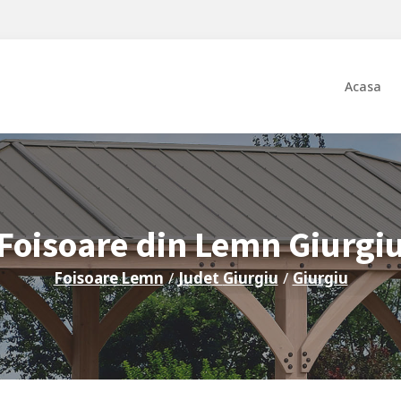
Acasa
Foisoare din Lemn
Giurgi
Foisoare Lemn
/
Judet
Giurgiu
/
Giurgiu