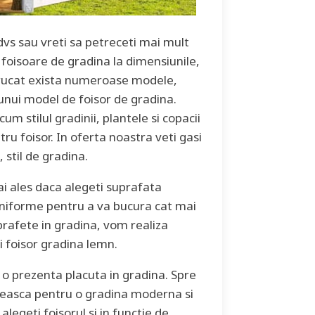
vs sau vreti sa petreceti mai mult
m foisoare de gradina la dimensiunile,
Intrucat exista numeroase modele,
unui model de foisor de gradina.
um stilul gradinii, plantele si copacii
tru foisor. In oferta noastra veti gasi
stil de gradina.
i ales daca alegeti suprafata
 uniforme pentru a va bucura cat mai
uprafete in gradina, vom realiza
ui foisor gradina lemn.
e o prezenta placuta in gradina. Spre
reasca pentru o gradina moderna si
alegeti foisorul si in functie de