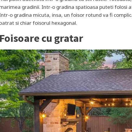
marimea gradinii. Intr-o gradina spatioasa puteti folosi a
Intr-o gradina micuta, insa, un foisor rotund va fi complica
patrat si chiar foisorul hexagonal.
Foisoare cu gratar