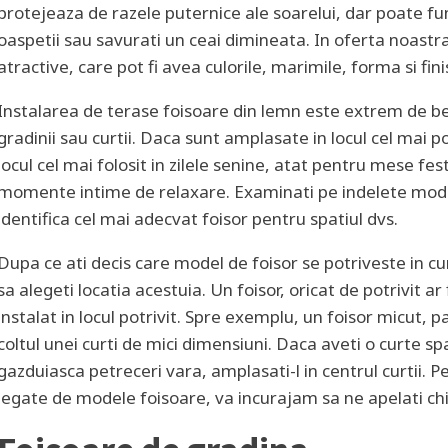
protejeaza de razele puternice ale soarelui, dar poate func
oaspetii sau savurati un ceai dimineata. In oferta noastra
atractive, care pot fi avea culorile, marimile, forma si fini
Instalarea de terase foisoare din lemn este extrem de bene
gradinii sau curtii. Daca sunt amplasate in locul cel mai p
locul cel mai folosit in zilele senine, atat pentru mese fest
momente intime de relaxare. Examinati pe indelete mode
identifica cel mai adecvat foisor pentru spatiul dvs.
Dupa ce ati decis care model de foisor se potriveste in c
sa alegeti locatia acestuia. Un foisor, oricat de potrivit ar 
instalat in locul potrivit. Spre exemplu, un foisor micut, p
coltul unei curti de mici dimensiuni. Daca aveti o curte spa
gazduiasca petreceri vara, amplasati-l in centrul curtii. Pe
legate de modele foisoare, va incurajam sa ne apelati chi