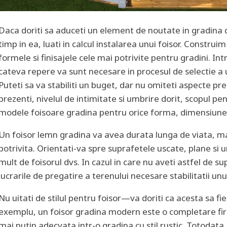
Daca doriti sa aduceti un element de noutate in gradina d
timp in ea, luati in calcul instalarea unui foisor. Construi
formele si finisajele cele mai potrivite pentru gradini. 
cateva repere va sunt necesare in procesul de selectie a 
Puteti sa va stabiliti un buget, dar nu omiteti aspecte prec
prezenti, nivelul de intimitate si umbrire dorit, scopul pen
modele foisoare gradina pentru orice forma, dimensiune, 
Un foisor lemn gradina va avea durata lunga de viata, ma
potrivita. Orientati-va spre suprafetele uscate, plane si
mult de foisorul dvs. In cazul in care nu aveti astfel de s
lucrarile de pregatire a terenului necesare stabilitatii un
Nu uitati de stilul pentru foisor—va doriti ca acesta sa fi
exemplu, un foisor gradina modern este o completare fi
mai putin adecvata intr-o gradina cu stil rustic. Totodata, 