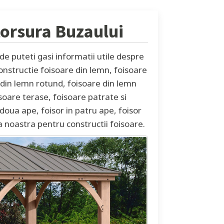
torsura Buzaului
e puteti gasi informatii utile despre
constructie foisoare din lemn, foisoare
e din lemn rotund, foisoare din lemn
soare terase, foisoare patrate si
doua ape, foisor in patru ape, foisor
a noastra pentru constructii foisoare.