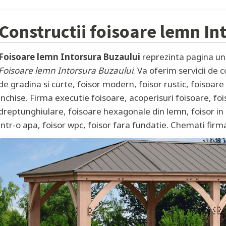
Constructii foisoare lemn
In
Foisoare lemn Intorsura Buzaului
reprezinta pagina und
Foisoare lemn Intorsura Buzaului
. Va oferim servicii de 
de gradina si curte, foisor modern, foisor rustic, foisoar
inchise. Firma executie foisoare, acoperisuri foisoare, foi
dreptunghiulare, foisoare hexagonale din lemn, foisor in 
intr-o apa, foisor wpc, foisor fara fundatie. Chemati firm