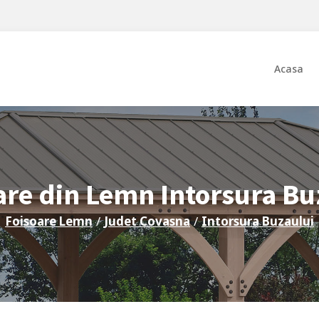
Acasa
are din Lemn
Intorsura Bu
Foisoare Lemn
/
Judet
Covasna
/
Intorsura Buzaului