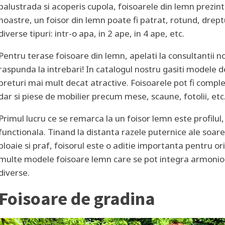
balustrada si acoperis cupola, foisoarele din lemn prezinta
noastre, un foisor din lemn poate fi patrat, rotund, dreptu
diverse tipuri: intr-o apa, in 2 ape, in 4 ape, etc.
Pentru terase foisoare din lemn, apelati la consultantii 
raspunda la intrebari! In catalogul nostru gasiti modele d
preturi mai mult decat atractive. Foisoarele pot fi compl
dar si piese de mobilier precum mese, scaune, fotolii, etc
Primul lucru ce se remarca la un foisor lemn este profilul,
functionala. Tinand la distanta razele puternice ale soarel
ploaie si praf, foisorul este o aditie importanta pentru o
multe modele foisoare lemn care se pot integra armonios i
diverse.
Foisoare de gradina