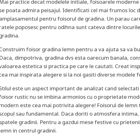
Mai practice decat modelele initiale, foisoarele moderne a
se poata admira peisajul. Identificati cel mai frumos loc 
amplasamentul pentru foisorul de gradina. Un parau care
ratele poposesc pentru odihna sunt cateva dintre locurile
gradina.
Construim foisor gradina lemn pentru a va ajuta sa va bucu
Daca, dimpotriva, gradina dvs esta oarecum banala, constr
valoarea estetica si practica pe care le cautati. Creat ins
cea mai inspirata alegere si la noi gasiti diverse modele 
Stilul este un aspect important de analizat cand selectati
foisor rustic nu se imbina armonios cu o proprietate mode
modern este cea mai potrivita alegere! Foisorul de lemn t
scopul sau fundamental. Daca doriti o atmosfera intima, f
spatele gradinii. Pentru a gazdui mese festive cu prieten
lemn in centrul gradinii.