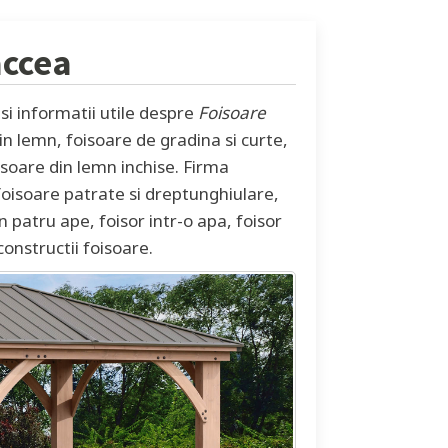
accea
i informatii utile despre
Foisoare
din lemn, foisoare de gradina si curte,
isoare din lemn inchise. Firma
foisoare patrate si dreptunghiulare,
 patru ape, foisor intr-o apa, foisor
onstructii foisoare.