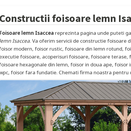
Constructii foisoare lemn
Is
Foisoare lemn Isaccea
reprezinta pagina unde puteti gas
lemn Isaccea
. Va oferim servicii de constructie foisoare 
foisor modern, foisor rustic, foisoare din lemn rotund, fo
executie foisoare, acoperisuri foisoare, foisoare terase, 
foisoare hexagonale din lemn, foisor in doua ape, foisor in
wpc, foisor fara fundatie. Chemati firma noastra pentru c