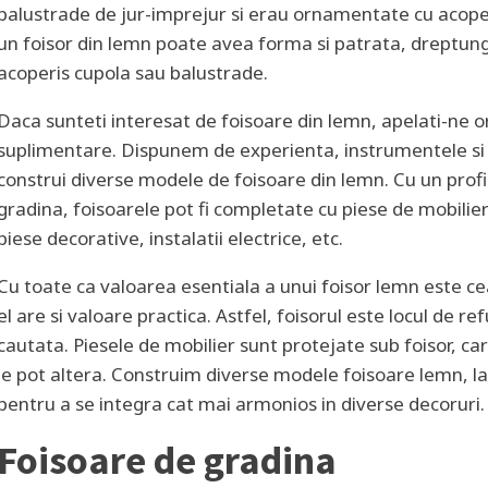
balustrade de jur-imprejur si erau ornamentate cu acoperi
un foisor din lemn poate avea forma si patrata, dreptung
acoperis cupola sau balustrade.
Daca sunteti interesat de foisoare din lemn, apelati-ne o
suplimentare. Dispunem de experienta, instrumentele si
construi diverse modele de foisoare din lemn. Cu un profil 
gradina, foisoarele pot fi completate cu piese de mobilier
piese decorative, instalatii electrice, etc.
Cu toate ca valoarea esentiala a unui foisor lemn este cea 
el are si valoare practica. Astfel, foisorul este locul de 
cautata. Piesele de mobilier sunt protejate sub foisor, car
le pot altera. Construim diverse modele foisoare lemn, l
pentru a se integra cat mai armonios in diverse decoruri.
Foisoare de gradina