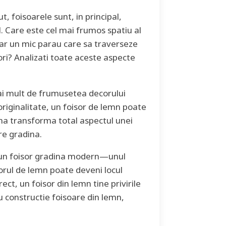
, foisoarele sunt, in principal,
l. Care este cel mai frumos spatiu al
hiar un mic parau care sa traverseze
ori? Analizati toate aceste aspecte
ai mult de frumusetea decorului
originalitate, un foisor de lemn poate
na transforma total aspectul unei
re gradina.
 un foisor gradina modern—unul
sorul de lemn poate deveni locul
ect, un foisor din lemn tine privirile
u constructie foisoare din lemn,