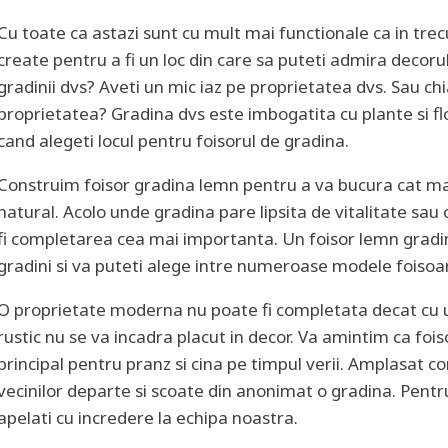
Cu toate ca astazi sunt cu mult mai functionale ca in trecut
create pentru a fi un loc din care sa puteti admira decoru
gradinii dvs? Aveti un mic iaz pe proprietatea dvs. Sau c
proprietatea? Gradina dvs este imbogatita cu plante si fl
cand alegeti locul pentru foisorul de gradina.
Construim foisor gradina lemn pentru a va bucura cat m
natural. Acolo unde gradina pare lipsita de vitalitate sau 
fi completarea cea mai importanta. Un foisor lemn gradi
gradini si va puteti alege intre numeroase modele foisoa
O proprietate moderna nu poate fi completata decat cu
rustic nu se va incadra placut in decor. Va amintim ca foi
principal pentru pranz si cina pe timpul verii. Amplasat cor
vecinilor departe si scoate din anonimat o gradina. Pentr
apelati cu incredere la echipa noastra.