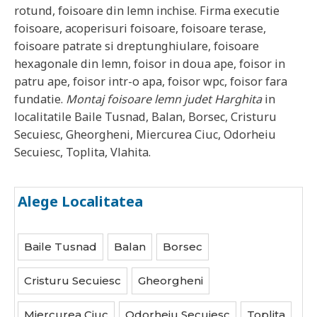
rotund, foisoare din lemn inchise. Firma executie
foisoare, acoperisuri foisoare, foisoare terase,
foisoare patrate si dreptunghiulare, foisoare
hexagonale din lemn, foisor in doua ape, foisor in
patru ape, foisor intr-o apa, foisor wpc, foisor fara
fundatie.
Montaj foisoare lemn judet
Harghita
in
localitatile
Baile Tusnad, Balan, Borsec, Cristuru
Secuiesc, Gheorgheni, Miercurea Ciuc, Odorheiu
Secuiesc, Toplita, Vlahita
.
Alege Localitatea
Baile Tusnad
Balan
Borsec
Cristuru Secuiesc
Gheorgheni
Miercurea Ciuc
Odorheiu Secuiesc
Toplita