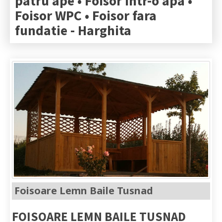
patru ape • Foisor intr-o apa •
Foisor WPC • Foisor fara
fundatie -
Harghita
Foisoare Lemn Baile Tusnad
FOISOARE LEMN BAILE TUSNAD