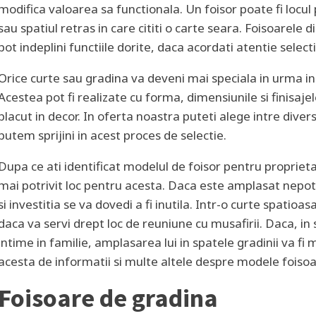
modifica valoarea sa functionala. Un foisor poate fi locul 
sau spatiul retras in care cititi o carte seara. Foisoarele d
pot indeplini functiile dorite, daca acordati atentie selectie
Orice curte sau gradina va deveni mai speciala in urma ins
Acestea pot fi realizate cu forma, dimensiunile si finisaje
placut in decor. In oferta noastra puteti alege intre dive
putem sprijini in acest proces de selectie.
Dupa ce ati identificat modelul de foisor pentru proprietat
mai potrivit loc pentru acesta. Daca este amplasat nepotriv
si investitia se va dovedi a fi inutila. Intr-o curte spatioas
daca va servi drept loc de reuniune cu musafirii. Daca, in
intime in familie, amplasarea lui in spatele gradinii va fi
acesta de informatii si multe altele despre modele foisoa
Foisoare de gradina