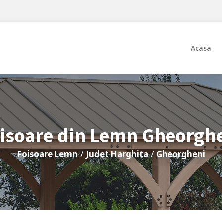
Acasa
isoare din Lemn
Gheorgh
Foisoare Lemn
/
Judet
Harghita
/
Gheorgheni