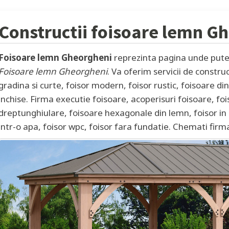
Constructii foisoare lemn
Gh
Foisoare lemn Gheorgheni
reprezinta pagina unde puteti
Foisoare lemn Gheorgheni
. Va oferim servicii de constru
gradina si curte, foisor modern, foisor rustic, foisoare d
inchise. Firma executie foisoare, acoperisuri foisoare, foi
dreptunghiulare, foisoare hexagonale din lemn, foisor in 
intr-o apa, foisor wpc, foisor fara fundatie. Chemati firm