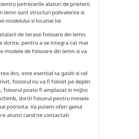
pentru petrecerile alaturi de prieteni,
in lemn sunt structuri polivalente si
i modelului si locatiei lor.
talarii de terase foisoare din lemn.
le dorite, pentru a se integra cat mai
rse modele de foisoare din lemn si va
ea dvs, este esential sa gasiti si cel
it, foisorul nu va fi folosit pe deplin
a, foisorul poate fi amplasat in mijloc
 schimb, doriti foisorul pentru mesele
 mai potrivita. Va putem oferi genul
re atunci cand ne contactati.