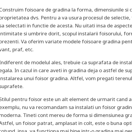
Construim foisoare de gradina la forma, dimensiunile si cu
proprietatea dvs. Pentru a va usura procesul de selectie, 
sa selectati in functie de acesta. Nu uitati insa de aspec
intimitate si umbrire dorit, scopul instalarii foisorului, for
prezenti. Va oferim variate modele foisoare gradina pent
vant, praf, etc.
Indiferent de modelul ales, trebuie ca suprafata de instal
egala. In cazul in care aveti in gradina deja o astfel de s
instalarea unui foisor gradina. Altfel, vom pregati terenu
suprafete.
Stilul pentru foisor este un alt element de urmarit cand a
exemplu, nu va recomandam sa instalati un foisor gradi
moderna. Tineti cont mereu de forma si dimensiunea gradi
Astfel, un foisor patrat, amplasat in colt, este o buna op
rotund, insa, va functiona mai bine intr-o gradina mai g