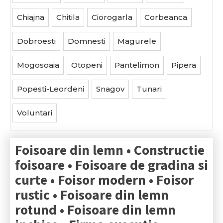
Chiajna
Chitila
Ciorogarla
Corbeanca
Dobroesti
Domnesti
Magurele
Mogosoaia
Otopeni
Pantelimon
Pipera
Popesti-Leordeni
Snagov
Tunari
Voluntari
Foisoare din lemn • Constructie
foisoare • Foisoare de gradina si
curte • Foisor modern • Foisor
rustic • Foisoare din lemn
rotund • Foisoare din lemn