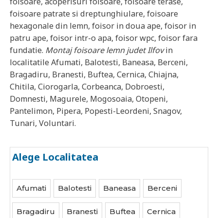
foisoare, acoperisuri foisoare, foisoare terase,
foisoare patrate si dreptunghiulare, foisoare
hexagonale din lemn, foisor in doua ape, foisor in
patru ape, foisor intr-o apa, foisor wpc, foisor fara
fundatie.
Montaj foisoare lemn judet
Ilfov
in
localitatile
Afumati, Balotesti, Baneasa, Berceni,
Bragadiru, Branesti, Buftea, Cernica, Chiajna,
Chitila, Ciorogarla, Corbeanca, Dobroesti,
Domnesti, Magurele, Mogosoaia, Otopeni,
Pantelimon, Pipera, Popesti-Leordeni, Snagov,
Tunari, Voluntari
.
Alege Localitatea
Afumati
Balotesti
Baneasa
Berceni
Bragadiru
Branesti
Buftea
Cernica