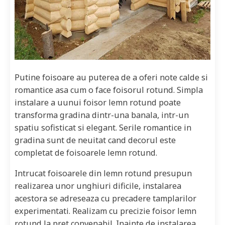
Putine foisoare au puterea de a oferi note calde si
romantice asa cum o face foisorul rotund. Simpla
instalare a uunui foisor lemn rotund poate
transforma gradina dintr-una banala, intr-un
spatiu sofisticat si elegant. Serile romantice in
gradina sunt de neuitat cand decorul este
completat de foisoarele lemn rotund.
Intrucat foisoarele din lemn rotund presupun
realizarea unor unghiuri dificile, instalarea
acestora se adreseaza cu precadere tamplarilor
experimentati. Realizam cu precizie foisor lemn
rotund la pret convenabil. Inainte de instalarea