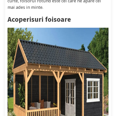
curte, foisorul rotund este cel care ne apare cel
mai ades in minte.
Acoperisuri foisoare