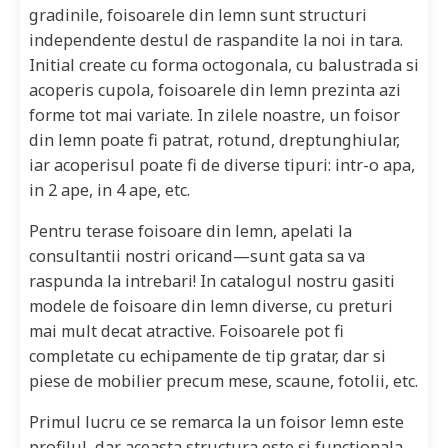
gradinile, foisoarele din lemn sunt structuri
independente destul de raspandite la noi in tara.
Initial create cu forma octogonala, cu balustrada si
acoperis cupola, foisoarele din lemn prezinta azi
forme tot mai variate. In zilele noastre, un foisor
din lemn poate fi patrat, rotund, dreptunghiular,
iar acoperisul poate fi de diverse tipuri: intr-o apa,
in 2 ape, in 4 ape, etc.
Pentru terase foisoare din lemn, apelati la
consultantii nostri oricand—sunt gata sa va
raspunda la intrebari! In catalogul nostru gasiti
modele de foisoare din lemn diverse, cu preturi
mai mult decat atractive. Foisoarele pot fi
completate cu echipamente de tip gratar, dar si
piese de mobilier precum mese, scaune, fotolii, etc.
Primul lucru ce se remarca la un foisor lemn este
profilul, dar aceasta structura este si functionala.