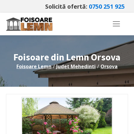
Solicită ofertă:
0750 251 925
Foisoare din Lemn
Orsova
Foisoare Lemn
/
Judet
Mehedinti
/
Orsova