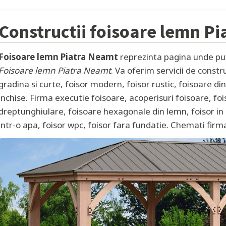
Constructii foisoare lemn
Pi
Foisoare lemn Piatra Neamt
reprezinta pagina unde pute
Foisoare lemn Piatra Neamt
. Va oferim servicii de constr
gradina si curte, foisor modern, foisor rustic, foisoare d
inchise. Firma executie foisoare, acoperisuri foisoare, foi
dreptunghiulare, foisoare hexagonale din lemn, foisor in 
intr-o apa, foisor wpc, foisor fara fundatie. Chemati firm