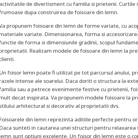
activitatile de divertisment cu familia si prietenii. Curtile 
frumoase dupa construirea de foisoare din lemn.
Va propunem foisoare din lemn de forme variate, cu acoper
materiale variate. Dimensionarea, forma si accesorizarea
functie de forma si dimensiunile gradinii, scopul fundament
proprietatii. Realizam modele de foisoare din lemn la pre
clienti.
Un foisor lemn poate fi utilizat pe tot parcursul anului, p
razele intense ale soarelui. Daca doriti o structura la ex
familia sau a petrece evenimente festive cu prietenii, fo
mult decat inspirata. Va propunem modele foisoare la pret
stilului arhitectural si decorativ al proprietatii dvs.
Foisoarele din lemn reprezinta aditiile perfecte pentru ori
Daca sunteti in cautarea unei structuri pentru relaxarea fa
lemn sunt optiuni excelente. Un foisor din lemn este o c