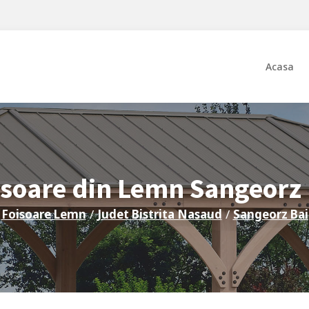
Acasa
isoare din Lemn
Sangeorz 
Foisoare Lemn
/
Judet
Bistrita Nasaud
/
Sangeorz Bai