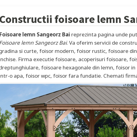
Constructii foisoare lemn
Sa
Foisoare lemn Sangeorz Bai
reprezinta pagina unde pute
Foisoare lemn Sangeorz Bai
. Va oferim servicii de constr
gradina si curte, foisor modern, foisor rustic, foisoare d
inchise. Firma executie foisoare, acoperisuri foisoare, foi
dreptunghiulare, foisoare hexagonale din lemn, foisor in 
intr-o apa, foisor wpc, foisor fara fundatie. Chemati firm