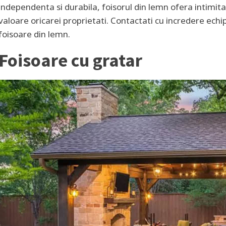
independenta si durabila, foisorul din lemn ofera intimita
valoare oricarei proprietati. Contactati cu incredere ech
foisoare din lemn.
Foisoare cu gratar