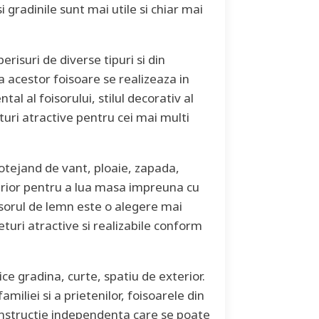
si gradinile sunt mai utile si chiar mai
isuri de diverse tipuri si din
 acestor foisoare se realizeaza in
al al foisorului, stilul decorativ al
turi atractive pentru cei mai multi
rotejand de vant, ploaie, zapada,
terior pentru a lua masa impreuna cu
isorul de lemn este o alegere mai
uri atractive si realizabile conform
ce gradina, curte, spatiu de exterior.
miliei si a prietenilor, foisoarele din
onstructie independenta care se poate