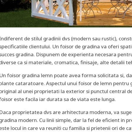
Indiferent de stilul gradinii dvs (modern sau rustic), cons
specificatiile clientului. Un foisor de gradina va oferi spa
succes gradina. Dispunem de experienta necesara pentru
diverse ca si materiale, cromatica, finisaje, alte detalii te
Un foisor gradina lemn poate avea forma solicitata si, da
plante cataratoare. Aspectul unui foisor de lemn pentru g
original al unei proprietati la exterior si punctul central d
foisor este facila iar durata sa de viata este lunga.
Daca proprietatea dvs are arhitectura moderna, va suger
gradina modern. Cu linii simple, dar la fel de eficient in p
este locul in care va reuniti cu familia si prietenii ori de ca